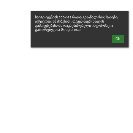
საიტი იყენებს cookies რათა გააანალიზოს საიტზე 
აქტივობა. ამ მიზეზით, თქვენ მიერ საიტის 
გამოყენებასთან დაკავშირებული ინფორმაცია 
გაზიარებულია Google-თან.
OK
ლინკები
ელ. ფოსტა
ტექნიკური დახმარება
https://www.facebook.com/italiuriskola
კონტაქტი
იტალიური სკოლა